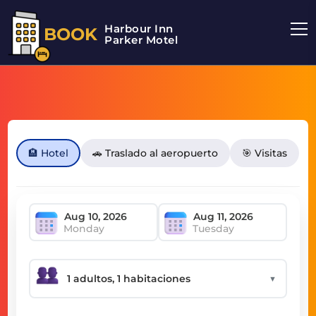
Harbour Inn
BOOK
Parker Motel
🏨 Hotel
🚗 Traslado al aeropuerto
🎯 Visitas
Monday
Tuesday
▼